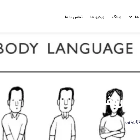
ها
وبلاگ
ویدیو ها
تماس با ما
اد دروغگو
ازاریابی