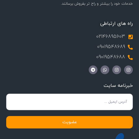
خدمات خود را بیشتر و راح تر بفروش برسانند.
راه های ارتباطی
02146895603
09019548689
09019548688
خبرنامه سایت
عضویت