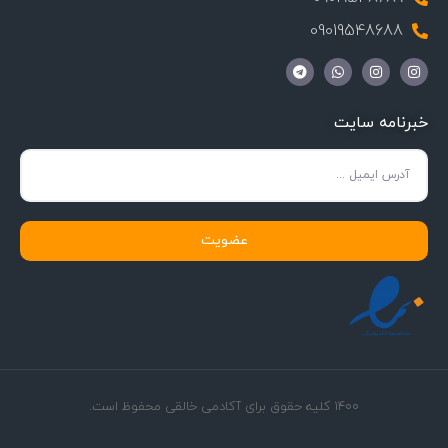
09019548688
خبرنامه سایت
عضویت
1400 کلیه حقوق برای آکادمی خالقی محفوظ است.