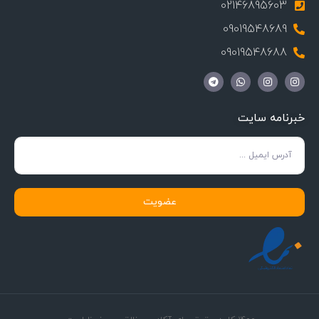
02146895603
09019548689
09019548688
خبرنامه سایت
عضویت