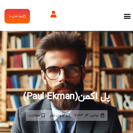
دوره های ما
پل اکمن(Paul Ekman)
نوامبر 14, 2023
بدون نظر
مقالات