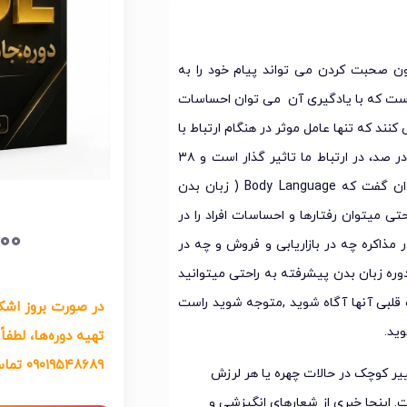
ون صحبت کردن می تواند پیام خود را به
ا آن ها ارتباط برقرار کند. Body Language مهارتی است که با یادگیری آن می توان احساسات
 کنند که تنها عامل موثر در هنگام ارتباط با
مهارت فن بیان است اما در اصل زبان کلام و گفتار ما فقط ۷ در صد، در ارتباط ما تاثیر گذار است و ۳۸
درصد به لحن صدا و ۵۵ درصد تاثیر زبان بدن است . بنابراین می توان گفت که Body Language ( زبان بدن
تی میتوان رفتارها و احساسات افراد را در
000
مذاکره چه در بازاریابی و فروش و چه در
وره زبان بدن پیشرفته به راحتی میتوانید
یت قلبی آنها آگاه شوید ,متوجه شوید راست
در صورت بروز اشکا
ید.
۰۹۰۱۹۵۴۸۶۸۹ تماس حاصل فرمایید
ییر کوچک در حالات چهره یا هر لرزش
 اینجا خبری از شعارهای انگیزشی و