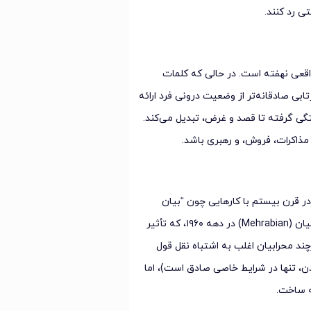
ی رد کنند.
اقعی نهفته است. در حالی که کلمات
ابی صادقانه‌تر از وضعیت درونی فرد ارائه
ختگی گرفته تا قصد و غرض، تبدیل می‌کند.
ذاکرات، فروش، و رهبری باشد.
 در قرن بیستم با کارهایی چون “بیان
احساسات در انسان و حیوان” چارلز داروین و تحقیقات بعدی آلبرت محرابیان (Mehrabian) در دهه ۱۹۶۰، که تأثیر
ند محرابیان اغلب به اشتباه نقل قول
 لحن صدا و زبان بدن، تنها در شرایط خاصی صادق است)، اما
ه ساخت.