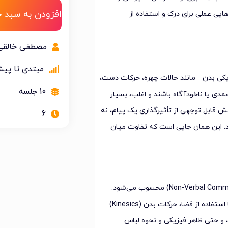
افزودن به سبد خ
یی عملی برای درک و استفاده از
مصطفی خالقی
مبتدی تا پیش
زیکی بدن—مانند حالات چهره، حرکات دست،
10 جلسه
دی یا ناخودآگاه باشند و اغلب، بسیار
خش قابل توجهی از تأثیرگذاری یک پیام، نه
6
د. این همان جایی است که تفاوت میان
از منظر علمی، زبان بدن بخشی از ارتباطات غیرکلامی (Non-Verbal Communication – NVC) محسوب می‌شود.
این حوزه شامل طیف وسیعی از سیگنال‌هاست: کی‌نزیک (Proxemics) یا استفاده از فضا، حرکات بدن (Kinesics)
شامل ژست‌ها و حالات چهره می‌شود، تماس چشمی، لمس (Haptics)، و حتی ظاهر فیزیکی و نحوه لباس