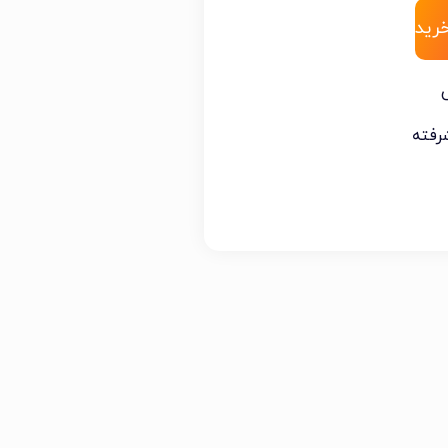
رید
رفته