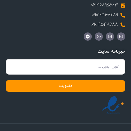
02146895603
09019548689
09019548688
خبرنامه سایت
عضویت