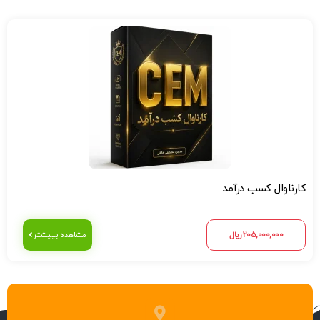
کارناوال کسب درآمد
205,000,000
ریال
مشاهده بییشتر